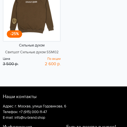
-25%
Сильные духом
Свитшот Сильные духом SSM02
Цена
По акции
3 500 р.
2 600 р.
Наши контакты
Адрес:
г. Москва, улица Годовикова, 6
Телефон: +7 (915) 000-11-47
E-mail: info@ru-brand.shop