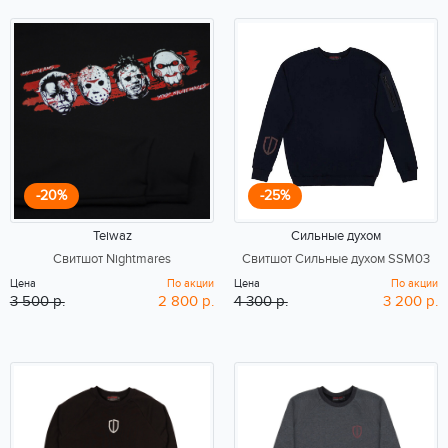
-20%
-25%
Teiwaz
Сильные духом
Свитшот Nightmares
Свитшот Сильные духом SSM03
Цена
По акции
Цена
По акции
3 500 р.
2 800 р.
4 300 р.
3 200 р.