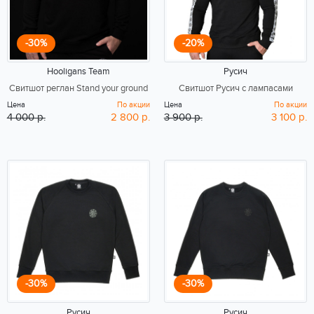
-30%
-20%
Hooligans Team
Русич
Свитшот реглан Stand your ground
Свитшот Русич с лампасами
Цена
По акции
Цена
По акции
4 000 р.
2 800 р.
3 900 р.
3 100 р.
-30%
-30%
Русич
Русич