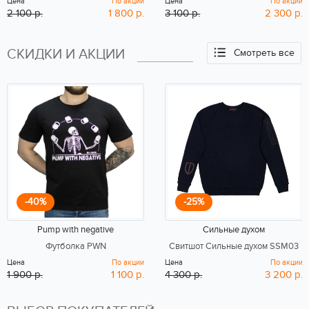
Цена
По акции
Цена
По акции
2 100 р.
1 800 р.
3 100 р.
2 300 р.
СКИДКИ И АКЦИИ
Смотреть все
-40%
-25%
Pump with negative
Сильные духом
Футболка PWN
Свитшот Сильные духом SSM03
Цена
По акции
Цена
По акции
1 900 р.
1 100 р.
4 300 р.
3 200 р.